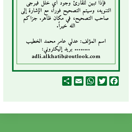
فإذا تبين للقارئ وجود أي خلل فيرجى
التنويه، وسيتم التصحيح فوراً، مع الإشارة إلى
صاحب التصحيح، في مكان ظاهر. جزاكم
الله خيراً.
اسم المؤلف: عدلي عامر محمد الخطيب
........ بريد إليكتروني:
adli.alkhatib@outlook.com
S
E
W
T
Fa
ha
m
ha
w
ce
re
ail
ts
itt
b
A
er
o
p
o
p
k