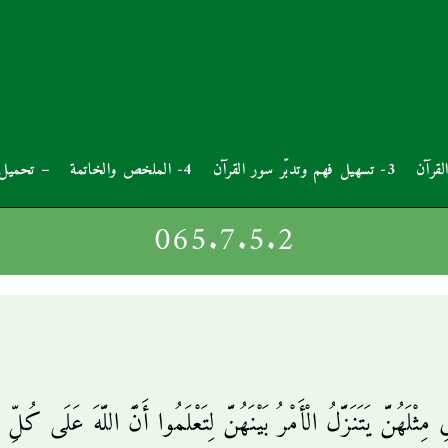
3- تسهيل فهم وتدبّر سور القرآن
4- الملخص والخاتمة
– تحميل 
065.7.5.2
َهُنَّ يَتَنَزَّلُ الْأَمْرُ بَيْنَهُنَّ لِتَعْلَمُوا أَنَّ اللَّهَ عَلَى كُلّ