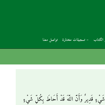
الكتاب
– تسجيلات مختارة
تواصل معنا
ِ شَيْءٍ قَدِيرٌ وَأَنَّ اللَّهَ قَدْ أَحَاطَ بِكُلِّ شَيْءٍ