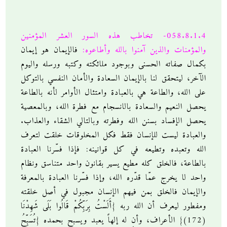
058.8.1.4- تخاطب هذه السور العشر المؤمنين
والمؤمنات والذين آمنوا بالله وأطاعوه:
فالإيمان هو إيمان
بكمال صفاته الحسنى وبوجود ملائكته وكتبه ورسله واليوم
الآخر، ليتحقق لنا بالإيمان السعادة والأمان النفسي بالتوكل
على الله، والطاعة هي بالعبادة وامتثال الأوامر لأنه بالطاعة
يحصل النعيم والسعادة بالانسجام مع فطرة الله، وبالمعصية
يحصل الإفساد بسنن الله وفطرته وبالتالي الشقاء والعذاب.
والعبادة ليست للإنسان فقط فكل المخلوقات خلقت لتعرف
الله وتعبده وتطيعه في كل قوانينه: فإذا فسّرنا العبادة
بالطاعة، فالخلق كله مطيع يسير بقانون واحد متناسق ونظام
واحد لا يخرج عمّا قدّره الله، وإذا فسّرنا العبادة بالمعرفة
والإيمان فالخلق بمن فيهم الإنسان مجبول في أصل خلقته
ومفطور ليعرف أن الله ربه {أَلَسْتُ بِرَبِّكُمْ قَالُوا بَلَى شَهِدْنَا
(172)} الأعراف، وأن له إلهاً يعبد ويسبح بحمده {تُسَبِّحُ