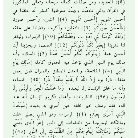
(8)} الحديد. ومن صفات كماله سبحانه وتعالى المذكورة
في القرآن والتي تخصّنا ويهمّنا معرفتها كبشر أنه خلقنا في
أحسن تقويم {أَحْسَنِ تَقْوِيمٍ (4)} التين، وأحسن صورنا
{فَأَحْسَنَ صُوَرَكُمْ (3)} التغابن، وأكرمنا وفضلنا على خلقه
{وَلَقَدْ كَرَّمْنَا بَنِي آَدَمَ …. وَفَضَّلْنَاهُمْ (70)} الإسراء، وليغفر
لنا ذنوبنا {يَغْفِرْ لَكُمْ ذُنُوبَكُمْ (12)} الصف، وليجزينا أيّنا
أحسن عملاً {لِيَبْلُوَكُمْ أَيُّكُمْ أَحْسَنُ عَمَلاً (2)} الملك، وأنه
مالك يوم الدين الذي تؤخذ فيه الحقوق كاملة {مَالِكِ يَوْمِ
الدِّينِ (4)} الفاتحة، وبالعدل المطلق والميزان فمن يعمل
مثقال ذرّة يره {إِنَّ اللَّهَ لَا يَظْلِمُ مِثْقَالَ ذَرَّةٍ (40)} النساء،
وأنه ما خلق الإنسان إلا ليعبده {وَمَا خَلَقْتُ الْجِنَّ وَالْإِنْسَ إِلَّا
لِيَعْبُدُونِ (56)} الذاريات، وأعظم تكريم للإنسان أنه عبد
لله، فقد وصف خير خلقه حين أسري به بعبده {سُبْحَانَ
الَّذِي أَسْرَى بِعَبْدِهِ (1)} الإسراء، وهو الذي يصلي علينا
وملائكته ليخرجنا من الظلمات إلى النور {هُوَ الَّذِي يُصَلِّي
عَلَيْكُمْ وَمَلَائِكَتُهُ لِيُخْرِجَكُمْ مِنَ الظُّلُمَاتِ إِلَى النُّورِ (43)}