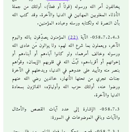
يخالفون أمر الله ورسوله (قولاً أو فعلاً)، أولئك من جملة
الأذلاء المغلوبين المهانين في الدنيا والآخرة. وقد كتب الله
بأن النصرة له ولكتابه ورسله وعباده المؤمنين.
058.7.2.4.3- الآية
(22)
المؤمنون يصدِّقون بالله واليوم
الآخر، ويعملون بما شرع الله لهم، ولا يوالون مَن عادى الله
ورسوله وخالف أمرهما، ولو كانوا آباءهم أو أبناءهم أو
إخوانهم أو أقرباءهم، ثَبَّتَ الله في قلوبهم الإيمان، وقوَّاهم
بنصر منه وتأييد على عدوهم في الدنيا، ويدخلهم في الآخرة
جنات تجري من تحتها الأنهار، خالدين رضي الله عنهم
ورضوا عنه، أولئك حزب الله وأولياؤه، الفائزون بسعادة
الدنيا والآخرة.
058.7.3- الإشارة إلى عدد آيات القصص والأمثال
والآيات وباقي الموضوعات في السورة:
058.7.3.1- قصص تحكي ما فعله الناس من ظلم بحق