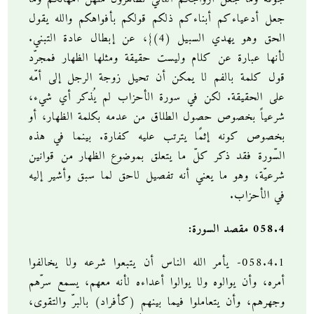
جعل أدعياءكم أبناءكم ذلكم قولكم بأفواهكم والله يقول
الحق وهو يهدي السبيل (4)}، عن إبطال عادة التبني.
لأنها عبارة عن كلام وليست حقيقة ومثلها الظهار فمجرّد
قول كلمة بالفم لا يمكن أن تحيل زوجة الرجل إلى أمّه
على الحقيقة. لكن في سورة الأحزاب لم يُذكر أي شيء،
شرعياً بخصوص حصول الطلاق من عدمه بكلمة الظهار، أو
بخصوص كونه إثمًا يترتب عليه كفارة. بينما في هذه
السّورة فقد ذكر كلّ ما يتعلق بموضوع الظهار من قوانين
شرعيّة، وهو ما يعني أنه تفصيل لاحق لما سبق وأشير إليه
في الأحزاب.
058.4 مقصد السورة:
058.4.1- يأمر الله الناس أن يتبعوا شرعه ولا يخالفوا
أمره، وأن يوالوه ولا يوالوا أعداءه لأنه معهم، يسمع سرّهم
وجهرهم، وأن يتعاملوا فيما بينهم (كأفراد) بالبرّ والتقوى،