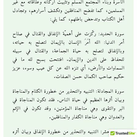
الأسرة وبناء المجتمع المسلم وتثبيت أركانه وعلاقاته مع غير
المسلمين، كما تفضح المنافقين وتكشف أسرارهم، وتجادل
أهل الكتاب وتدحض باطلهم، كما يلي:
سورة الحديد: ركّزت على أهميّة الإنفاق والقتال في صلاح
أمر الدنيا: الله أمَرَ الإنسان بالإيمان لتصلح به حياته،
وبالإنفاق لتصلح به حياة الجماعة، والقتال في سبيله
للحفاظ على الدين والإيمان. افتتحت بسبح لله ما في
السماوات والأرض، أي تنزه الله عن كل عيب وسوء، عزيز
حكيم صاحب الكمال حسن الصفات.
سورة المجادلة: التنبيه والتحذير من خطورة الكلام والمناجاة
وبيان أثرها العظيم في حياة الناس. فقد تكون المناجاة في
البر والتقوى وهي مناجاة المؤمنين، وقد تكون في الإثم
والعدوان وهي مناجاة الكفار والمنافقين.
سورة الحشر: التنبيه والتحذير من خطورة الإنفاق وبيان أثره