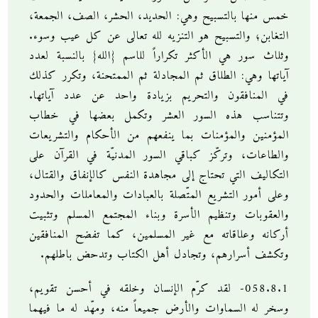
خمس منها بالتسبيح وهي: الحديد، الحشر، الصف، الجمعة،
التغابن؛ والتسبيح هو التنزيه لله تعالى عن كل عيب وسوء.
وثلاث سور هي الأكثر تكراراً للاسم {الله} بالنسبة لعدد
آياتها وهي: الطلاق ثم المجادلة ثم الممتحنة، وتكرر كذلك
في المنافقون والتحريم بزيادة واحد عن عدد آياتها.
وتتناسب هذه السور العشر وتكمل بعضها في خطاب
المؤمنين والمؤمنات بما ينفعهم من الأحكام والتشريعات
والطاعات، وتركّز كباقي السور المدنيّة في القرآن على
التكاليف التي تحتاج إلى مجاهدة النفس كالإنفاق والقتال،
وعلى أمور التشريع المتّصلة بالعبادات والمعاملات والحدود
والعقوبات وتنظيم الأسرة وبناء المجتمع المسلم وتثبيت
أركانه وعلاقاته مع غير المسلمين، كما تفضح المنافقين
وتكشف أسرارهم، وتجادل أهل الكتاب وتدحض باطلهم.
058.8.1- لقد كرّم الإنسان وخلقه في أحسن تقويم،
وسخر له السماوات والأرض جميعاً منه، ومهّد له ما فيهما