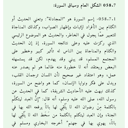
058.7 الشكل العام وسياق السورة:
058.7.1- إسم السورة هو “المجادلة”: وتعني الحديث أو
الكلام بين الأفراد لإثبات وإظهار الصواب، وكذلك المناجاة
للتعبير عمّا يجول في الخاطر. والحديث هو الموضوع الرئيسي
الذي ركزت عليه وعلى نتائجه السورة. إذ إن الحديث
والكلام والمناجاة بين الناس له تأثير كبير وخطير على
المجتمع المسلم، قد يبني وقد يهدم، لكن قد يستسهله
البعض ويعتقد أنه لا خطورة منه طالما هو لم يصدر عنه
عمل، وهو اعتقاد غير صحيح لأن اللسان ترجمان القلب،
ويدل على فكر ونوايا الإنسان، كما هو واضح من السورة،
كذلك نبهت عليه الأحاديث الشريفة، كما في الحديث عن
رسول الله، صلى الله عليه وسلم، أنه قال: “إِنَّ العبد ليتكلّم
بالكلمة مِنْ رضوان الله لا يُلْقِي لها بالاً يرفعه الله بها في
الجنة، وإن العبد ليتكلم بالكلمة من سَخَط الله لا يُلْقِي لها
بالاً، يهوي بها في جهنم” أخرجه البخاري ومسلم في