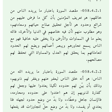
058.4.2.1- مقصد السورة باعتبار ما يريده الناس من
خالقهم: هو تعريف المؤمنين بأن كل ما فرض عليهم من
شرائع وحدود هو لأجل تحقيق صلاح حياتهم وسعادتهم،
وهو مطلوب منهم لأن فيه خلاصهم في الدنيا والآخرة، فالله
يعلم ما في السماوات والأرض ولا يخفى عليه خافية فهو مع
الناس يسمع تحاورهم ويبصر أعمالهم ويضع لهم الحدود
لتعاملاتهم بما يحقق لهم العدل والمساواة التي تحفظ لهم
مصالحهم.
058.4.2.2- مقصد السورة باعتبار ما يريده الله من
الناس: هو أنه خلق الناس ليعفو عنهم ويغفر لهم ذنوبهم،
وذلك بأن بيّن لهم حدوده لكيلا يعتدوا عليها وجعل لهم
كفارة لذنوبهم إن هم اعتدوا على حدوده ومحارمه،
فالإنسان جاهل وخطّاء، ولا بدّ من وضع حدود لجهله فلا
يعتدي أو يفسد، ولا بدّ من وضع حلّ لتجاوزات قد يفعلها