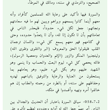
الصحيح، والترمذي في سننه، ومالك في الموطأ.
والسورة فيها تأكيد على رعاية الله للمسلمين كأفراد وأنه
معهم أينما كانوا يسمعهم ويراهم ويبين لهم ما فيه سعادتهم
ونجاتهم: جعل لكل شيء حدوداً، فليحذر الناس في
تعاملاتهم بأن لا تكون إلا لله، وأن لا يتعدّوا حدوده، وحتى
في كلامهم فهو معهم يسمع كل شيء، واللسان ترجمان
القلب فليقولوا الحق والمعروف (البر والتقوى وتقوى الله)
وليتجنبوا المنكر والزور (الإثم والعدوان ومعصية الرسول)،
فالله يحصي كل شيء ليوم البعث والحساب ولا ينسى وهو
الشهيد عليهم وهو بكل شيء عليم. وهو يعاملهم بما
يستحقون من العناية والرعاية والتوفيق باتباعهم لهديه
وحفاظهم على سننه، أو بالطرد من رحمته والعقاب إن هم
خالفوا أمره ونهيه وأفسدوا في ملكه.
058.7.2- سياق السورة باعتبار أن الحديث والجدال بين
الناس أمر مهمّ جعل الله له آدابه وحدوده لعظيم تأثيره على