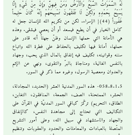
لَهُ السَّمَوَاتُ السَّبْعُ وَالْأَرْضُ وَمَنْ فِيهِنَّ وَإِنْ مِنْ شَيْءٍ إِلَّا
يُسَبِّحُ بِحَمْدِهِ وَلَكِنْ لَا تَفْقَهُونَ تَسْبِيحَهُمْ إِنَّهُ كَانَ حَلِيماً
غَفُوراً (44)} الإسراء. لكن من تكريم الله للإنسان جعل له
كامل الخيار في أن يطيع فيسعد أو أن يعصي فيشقى. وهذه
هي الأمانة التي حملها الإنسان وظنّ جهلاً أنه قادر على
حملها، أمانة فيها تكليف بالحفاظ على فطرة الله واتباع
سننه وقوانينه، تكليف فيه إنفاق بالمال الذي يحب، وجهاد
بالنفس الغالية، ومناجاة بالبرّ والتقوى، ونهي عن الإثم
والعدوان ومعصية الرسول، وغيره مما ذكر في السور.
058.8.1.5- هذه السور المدنية العشر (الحديد، المجادلة،
الحشر، الممتحنة، الصف، الجمعة، المنافقون، التغابن،
الطلاق، التحريم) تركّز كباقي السور المدنيّة في القرآن على
التكاليف التي تحتاج إلى مجاهدة النفس، كالإنفاق
والجهاد والاستشهاد في سبيل الله، وعلى أمور التشريع
المتّصلة بالعبادات والمعاملات والحدود والعقوبات وتنظيم