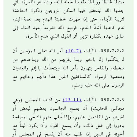
ميثاقاً غليظاً ورباطاً مقدساً جعله الله، وبناء هو الأسرة، التي
جعلها الله ليتحقق فيها السكن للزوجين وتكون الحاضنة
لتربية الأبناء. حتى إذا ظهرت خطيئة الهدم بعد نعمة البناء
ندم فاعلها أشدّ الندم. فوضع الله تشريعاً يعيد البناء إلى
سابق عهده بكفارة تزيل أثر القول الذي هدم الأسرة.
058.7.2.2- الآيات
(7-10)
أمر الله تعالى المؤمنين أن
لا يتكلّموا إلا بالخير وبما يقربهم من الله ويباعدهم من
سخطه. والفاجر يتهاون بأمر الله ويتحدّث بالإثم والعدوان
ومعصية الرسول كالمنافقين الذين هذا دأبهم وحالهم مع
الرسول صلى الله عليه وسلم.
058.7.2.3- الآيات
(11-13)
من آداب المجلس (وهي
مجالس للحديث) أن يفسح الجالسون بعضهم لبعض أو
لغيرهم من القادمين عليهم. وإذا طُلب منهم التنحّي لمصلحة
بادروا إلى فعل ذلك، وأن يسمع القول وأن يكون ليناً مع
أخوته في الدين إذا طلب منه أن يفسح في المجلس أو