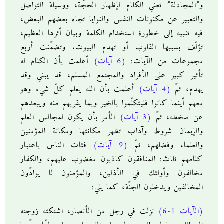
و”المجادلة” تعني الكلام لإظهار الحجّة، ووسيلة التواصل
والتعبير عن مكنونات النفس والنوايا تجاه بعضهم البعض،
فيه تنبيه إلى خطورة استخدام الكلمة وبيان أثرها العظيم،
تؤلّف بسببها القلوب أو تهدم البيوت. وتضمّنت أربع
مجموعات من الآيات:
(6 آيات)
أعلمت بأن الكلام له
تأثير كبير على الأفراد والمجتمع المسلم، قد يبني وقد
يهدم، ثمّ
(4 آيات)
أعلمت بأن الله يعلم كلّ شيء وهو
معهم أينما كانوا فليتكلّموا بالخير وبما يقربهم منه ويبعدهم
عن سخطه، ثمّ
(3 آيات)
الأمر بأن يكون لمجالس العلم
والإيمان شروط وآداب تظهر مكانتها ومكانة المؤمنين
والعلماء وفضلهم، ثمّ
(9 آيات)
فئات الناس باعتبار
كلامهم ثلاث: المنافقون كاذبون مغضوب عليهم، والكفار
مخالفون وأولئك في الأذلين، والمؤمنون لا يوادّون
المخالفين ويدخلون الجنّة، كما يلي:
(الآيات 1-6)
نزلت في رجل من الأنصار، اشتكته زوجته