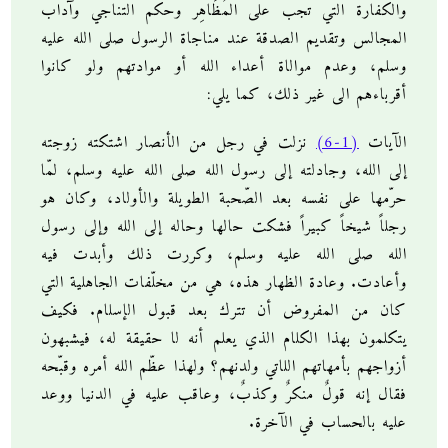
والكفارة التي تجب على المُظَاهِر وحكم التناجي وآداب
المجالس وتقديم الصدقة عند مناجاة الرسول صلى الله عليه
وسلم، وعدم موالاة أعداء الله أو موادتهم ولو كانوا
أقرباءهم الى غير ذلك، كما يلي:
الآيات
(1-6)
نزلت في رجل من الأنصار اشتكته زوجته
إلى الله، وجادلته إلى رسول الله صلى الله عليه وسلم، لمّا
حرّمها على نفسه بعد الصّحبة الطويلة والأولاد، وكان هو
رجلاً شيخاً كبيراً فشكت حالها وحاله إلى الله وإلى رسول
الله صلى الله عليه وسلم، وكررت ذلك وأبدت فيه
وأعادت. وعادة الظهار هذه، هي من مخلّفات الجاهلية التي
كان من المفروض أن تترك بعد قبول الإسلام. فكيف
يتكلمون بهذا الكلام الذي يعلم أنه لا حقيقة له، فيشبهون
أزواجهم بأمهاتهم اللاتي ولدنهم؟ ولهذا عظّم الله أمره وقبّحه
فقال إنه قولٌ منكرٌ وكذبٌ، وعاقب عليه في الدنيا ووعد
عليه بالحساب في الآخرة.