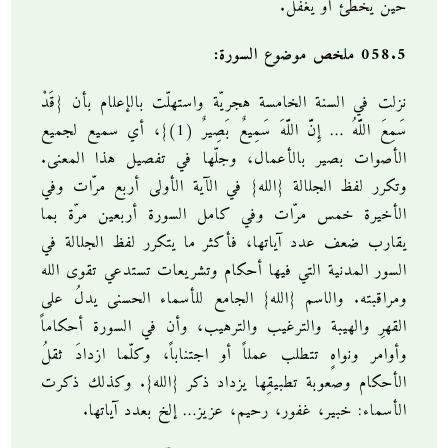
حين يخطئ أو يغفل.
058.5 ملخص موضوع السورة:
نزلت في السنة الخامسة هجريّة واستهلّت بالإعلام بأن {قَدْ
سَمِعَ اللَّهُ … إِنَّ اللَّهَ سَمِيعٌ بَصِيرٌ (1)}، أي سميع لجميع
الأصوات بصير بالأعمال، وجلّها في تفصيل هذا المعنى.
وتكرر لفظ الجلالة {الله} في الآية الأولى أربع مرّات وفي
الأخيرة خمس مرّات وفي كامل السورة أربعين مرّة بما
يقارب ضعف عدد آياتها، فأكثر ما يتكرر لفظ الجلالة في
السور المدنية التي فيها أحكام وتشريعات تستدعي تقوى الله
ومراقبته. والاسم {الله} الجامع للأسماء الحسنى يدلُ على
القهرِ والهيبة والترغيب والترهيب، وأن في السورة أحكاماً
وأوامر ونواهٍ تتطلب عملاً أو اجتناباً، وكلّما ازدادَ ثقلُ
الأحكام وصعوبة تطبيقِها يزداد ذكر {الله}. وكذلك ذكرت
الأسماء: خبير، غفور، رحيم، عزيز… إلخ بعدد آياتها.