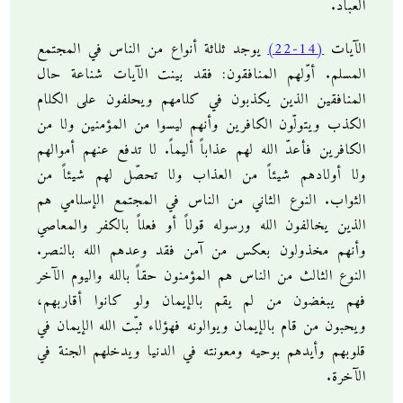
العباد.
الآيات
(14-22)
يوجد ثلاثة أنواع من الناس في المجتمع
المسلم. أوّلهم المنافقون: فقد بينت الآيات شناعة حال
المنافقين الذين يكذبون في كلامهم ويحلفون على الكلام
الكذب ويتولّون الكافرين وأنهم ليسوا من المؤمنين ولا من
الكافرين فأعدّ الله لهم عذاباً أليماً. لا تدفع عنهم أموالهم
ولا أولادهم شيئاً من العذاب ولا تحصّل لهم شيئاً من
الثواب. النوع الثاني من الناس في المجتمع الإسلامي هم
الذين يخالفون الله ورسوله قولاً أو فعلاً بالكفر والمعاصي
وأنهم مخذولون بعكس من آمن فقد وعدهم الله بالنصر.
النوع الثالث من الناس هم المؤمنون حقاً بالله واليوم الآخر
فهم يبغضون من لم يقم بالإيمان ولو كانوا أقاربهم،
ويحبون من قام بالإيمان ويوالونه فهؤلاء ثبّت الله الإيمان في
قلوبهم وأيدهم بوحيه ومعونته في الدنيا ويدخلهم الجنة في
الآخرة.