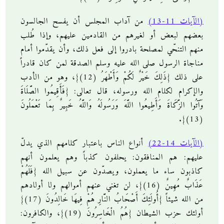
(الآيات 11-13)
من آداب المجلس أن يفسح الجالسون
بعضهم لبعض أو لغيرهم من القادمين عليهم، وإذا طُلب
منهم التنحّي لمصلحة بادروا إلى فعل ذلك، وأن يقدّموا أمام
مناجاة الرسول صلى الله عليه وسلم الصدقة لمن كان قادراً
على ذلك {ذَلِكَ خَيْرٌ لَكُمْ وَأَطْهَرُ (12)}، وهو من الأدب
والإكرام لكلام الله ورسوله، قال تعالى: {فَأَقِيمُوا الصَّلَاةَ
وَآَتُوا الزَّكَاةَ وَأَطِيعُوا اللَّهَ وَرَسُولَهُ وَاللَّهُ خَبِيرٌ بِمَا تَعْمَلُونَ
(13)}.
(الآيات 14-22)
أنواع الناس باعتبار كلامهم الذي يدلّ
عليهم: هم المنافقون: يحلفون كذباً وهم يعلمون أنهم
كاذبون ساء ما يعملون، ويصدّون عن سبيل الله {فَلَهُمْ
عَذَابٌ مُهِينٌ (16)}، لن تغني عنهم أموالهم ولا أولادهم
من الله شيئاً {أُولَئِكَ أَصْحَابُ النَّارِ هُمْ فِيهَا خَالِدُونَ (17)}
أولئك حزب الشيطان {هُمُ الْخَاسِرُونَ (19)}، والكافرون: