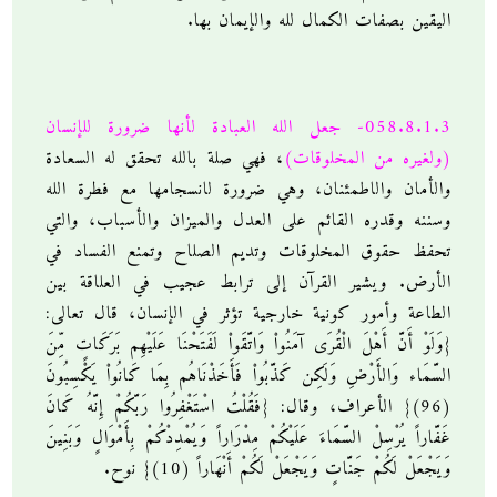
اليقين بصفات الكمال لله والإيمان بها.
058.8.1.3- جعل الله العبادة لأنها ضرورة للإنسان
(ولغيره من المخلوقات)
، فهي صلة بالله تحقق له السعادة
والأمان والاطمئنان، وهي ضرورة لانسجامها مع فطرة الله
وسننه وقدره القائم على العدل والميزان والأسباب، والتي
تحفظ حقوق المخلوقات وتديم الصلاح وتمنع الفساد في
الأرض. ويشير القرآن إلى ترابط عجيب في العلاقة بين
الطاعة وأمور كونية خارجية تؤثر في الإنسان، قال تعالى:
{وَلَوْ أَنَّ أَهْلَ الْقُرَى آمَنُواْ وَاتَّقَواْ لَفَتَحْنَا عَلَيْهِم بَرَكَاتٍ مِّنَ
السَّمَاء وَالأَرْضِ وَلَكِن كَذَّبُواْ فَأَخَذْنَاهُم بِمَا كَانُواْ يَكْسِبُونَ
(96)} الأعراف، وقال: {فَقُلْتُ اسْتَغْفِرُوا رَبَّكُمْ إِنَّهُ كَانَ
غَفَّاراً يُرْسِلْ السَّمَاءَ عَلَيْكُمْ مِدْرَاراً وَيُمْدِدْكُمْ بِأَمْوَالٍ وَبَنِينَ
وَيَجْعَلْ لَكُمْ جَنَّاتٍ وَيَجْعَلْ لَكُمْ أَنْهَاراً (10)} نوح.