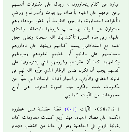
عبارة عن كلام يتحاورون به ويدل على مكنونات أنفسهم
وعن عزمهم على القيام بأعمال وواجبات وأمور تُلزم وترضي
الأطراف المتحاورة، ولا يجوز التفريط أو نقض بنودها، وهم
مسئولون عن الوفاء بها حسب شروطها المتعاقد والمتفق
عليها، وفي هذه السورة تأكيد بأن الله سبحانه وتعالى جعل
نفسه مع المتعاقدين يسمع كلامهم ويشهد على تحاورهم
ويحاسبهم على وفائهم أو نقضهم لعقودهم وشروطهم
وكلامهم، كما أن عقودهم وشروطهم التي يشترطونها على
أنفسهم يجب أن تكون ضمن الإطار الذي قرّره الله لهم في
قانونه الفطري والأزلي. وباعتبار أقوال الإنسان التي تعبّر عن
مكنونات نفسه وفكره نجد السورة احتوت على أربع
مجموعات من الآيات كما يلي:
058.7.2.1- الآيات
(1-6)
قصّة حقيقية تبين خطورة
الكلمة على مصائر العباد، فهنا أربع كلمات معدودات كان
يقولها الزوج في الجاهلية وهو في حالة من الغضب فتهدم