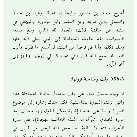
أخرج سعيد بن منصور والبخاري تعليقا وعبد بن حميد
والنسائي وابن ماجه وابن المنذر وابن مردويه والبيهقي في
سننه عن عائشة قالت: الحمد لله الذي وسع سمعه
الأصوات، لقد جاءت المجادلة إلى النبي صلى الله عليه
وسلم تكلمه وأنا في ناحية من البيت لا أسمع ما تقول فأنزل
الله {قد سمع الله قول التي تجادلك في زوجها (1)} إلى
آخر الآية.
058.3 وقت ومناسبة نزولها:
لا يوجد حديث يدل على وقت حصول حادثة المجادلة هذه
والتي نزلت السورة بمناسبتها. لكن هناك إشارة إلى موضوع
السورة وبناءً على هذه الإشارة يمكن القول إنها حصلت بعد
غزوة الخندق (شوّال من السنة الخامسة للهجرة). ففي سورة
الأحزاب تتحدّث الآية {ما جعل الله لرجل من قلبين في
جوفه وما جعل أزواجكم اللائي تظاهرون منهن أمهاتكم وما