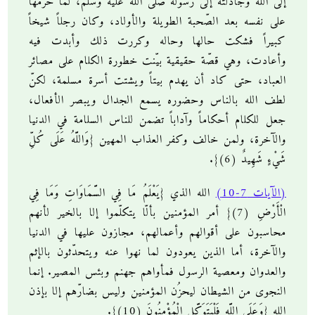
إلى الله وجادلته إلى رسوله صلى الله عليه وسلم، لمّا حرّمها
على نفسه بعد الصّحبة الطويلة والأولاد، وكان رجلاً شيخاً
كبيراً فشكت حالها وحاله وكررت ذلك وأبدت فيه
وأعادت، وهي قصّة حقيقية بيّنت خطورة الكلام على مصائر
العباد، حتى كاد أن يهدم بيتاً ويشتت أسرة مسلمة، لكنّ
لطف الله بالناس وحضوره يسمع الجدال ويبصر الأفعال،
جعل للكلام أحكاماً وآداباً تضمن للناس السلامة في الدنيا
والآخرة، ولمن خالف وكفر العذاب المهين {وَاللَّهُ عَلَى كُلِّ
شَيْءٍ شَهِيدٌ (6)}.
(الآيات 7-10)
الله الذي {يَعْلَمُ مَا فِي السَّمَاوَاتِ وَمَا فِي
الْأَرْضِ (7)} أمر المؤمنين بألّا يتكلّموا إلا بالخير لأنهم
محاسبون على أقوالهم وأعمالهم، مجازون عليها في الدنيا
والآخرة، أما الذين يعودون لما نهوا عنه ويتحدّثون بالإثم
والعدوان ومعصية الرسول فمأواهم جهنم وبئس المصير. إنما
النجوى من الشيطان ليحزُن المؤمنين وليس بضارّهم إلا بإذن
الله {وَعَلَى اللَّهِ فَلْيَتَوَكَّلِ الْمُؤْمِنُونَ (10)}.