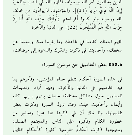
الذين يخالفون أمر الله ورسوله، أذلهم الله في الدنيا والآخرة
{إِنَّ اللَّهَ قَوِيٌّ عَزِيزٌ (21)}، والمؤمنون: لا يوادّون من خالف
الله ورسوله ولو كانوا أقرباءهم {أُولَئِكَ حِزْبُ اللَّهِ أَلَا إِنَّ
حِزْبَ اللَّهِ هُمُ الْمُفْلِحُونَ (22)} في الدنيا والآخرة.
اللهم اجعلك كلامنا في طاعتك وما يقربنا منك ويبعدنا عن
سخطك، وأحاديثنا في ذكرك وشكرك والدعوة إلى مرضاتك.
058.6 بعض التفاصيل عن موضوع السورة:
في هذه السورة أحكام تنظم حياة المؤمنين، وتأمرهم بما
فيه خلاصهم في الدنيا والآخرة، وفيها أوامر وتعليمات
للمسلمين حول مشاكل مختلفة، حصلت بينهم بسبب كلام
وأيمان وأحاديث قيلت وقت نزول السورة وذكرت بعض
تفاصيلها. ولا شك أن في ذكرها هنا عبرة وتحذير من
خطورة الكلام وتأثيره على الناس والمجتمع المسلم،
وبنتيجتها ذكرت أحكامٌ تشريعية كثيرة كأحكام الظهار