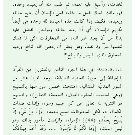
لخدمته، وأسبغ عليه نعمه، ثم طلب منه أن يعبده وحده،
فهو مالك الملك يفعل ما يشاء، فعلى الإنسان أن يطيع خالقه
ويعبده، فكيف إذا كانت هذه العبادة لله وحده هي أيضاً
تكريم للإنسان، أي أن يعبد خالقه وصاحب الفضل عليه
بدلاً من أن يعبد غير الله، من المخلوقات التي لا تملك
لنفسها ضرّاً ولا نفعاً. وهل يعقل أن يعصى الله النافع ويعبد
المخلوق الذي لا يضر ولا ينفع؟!
058.8.1.1- في هذا الجزء الثامن والعشرين من القرآن
بالإضافة إلى سورة الحديد السابقة، يوجد لدينا عشر من
السور المدنيّة المتتالية، افتتحت خمس سور منها بالتسبيح
(وهي الحديد، الحشر، الصف، الجمعة، التغابن)، والتسبيح
هو التنزيه لله تعالى عن كل عيب وسوء، وإثبات صفات
الكمال له. فكل المخلوقات تسبح بحمده {وَإِنْ مِنْ شَيْءٍ إِلَّا
يُسَبِّحُ بِحَمْدِهِ (44)} الإسراء، والإنسان مأمور بذلك وهو
ليس استثناء {وَمَا لَكُمْ لَا تُؤْمِنُونَ ….. وَقَدْ أَخَذَ مِيثَاقَكُمْ