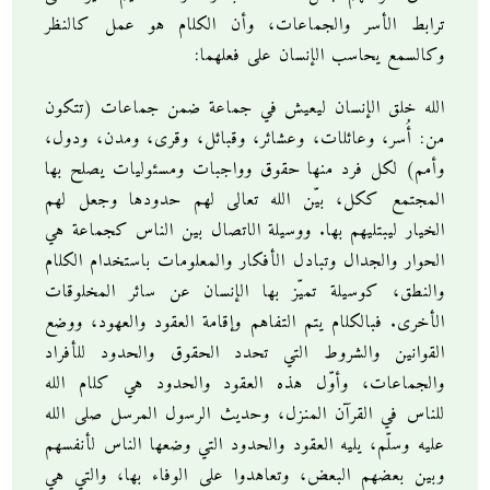
ترابط الأسر والجماعات، وأن الكلام هو عمل كالنظر
وكالسمع يحاسب الإنسان على فعلهما:
الله خلق الإنسان ليعيش في جماعة ضمن جماعات (تتكون
من: أُسر، وعائلات، وعشائر، وقبائل، وقرى، ومدن، ودول،
وأمم) لكل فرد منها حقوق وواجبات ومسئوليات يصلح بها
المجتمع ككل، بيّن الله تعالى لهم حدودها وجعل لهم
الخيار ليبتليهم بها. ووسيلة الاتصال بين الناس كجماعة هي
الحوار والجدال وتبادل الأفكار والمعلومات باستخدام الكلام
والنطق، كوسيلة تميّز بها الإنسان عن سائر المخلوقات
الأخرى. فبالكلام يتم التفاهم وإقامة العقود والعهود، ووضع
القوانين والشروط التي تحدد الحقوق والحدود للأفراد
والجماعات، وأوّل هذه العقود والحدود هي كلام الله
للناس في القرآن المنزل، وحديث الرسول المرسل صلى الله
عليه وسلّم، يليه العقود والحدود التي وضعها الناس لأنفسهم
وبين بعضهم البعض، وتعاهدوا على الوفاء بها، والتي هي