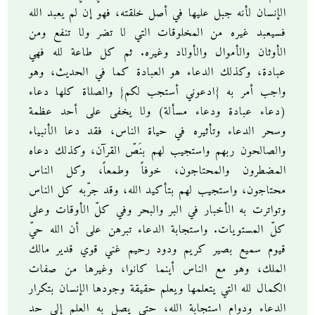
الإنسان لأنه جبل عليها في أصل خلقته، فهو إن لم يعبد الله
فسيعبد غيره من المخلوقات التي لا تضر ولا تنفع ومن
الأوثان والأموال والأولاد وغيره. ثم كل طاعة لله فهي
عبادة، وكذلك الدعاء هو العبادة كما في الحديث، وهو
واجب أمر به {ادعوني أستجب لكم} والصلاة كلها دعاء
(دعاء عبادة ودعاء مسألة) ولا يخفى على أحد عظمة
وسحر الدعاء وتأثيره في حياة الناس، فقد دعا الأنبياء
والصالحون ربهم واستجيب لهم بنَصّ القرآن، وكذلك دعاه
المضطرون والمحتاجون، خوفاً وطمعاً، وكل الناس
محتاجون، واستجيب لهم بتأكيد الله، وقد جرّبه كل الناس
وتواترت به الأخبار في البر والبحر وفي كلّ الأوقات وعلى
كلّ المستويات. واستجابة الدعاء تبرهن على أن الله حيّ
قيوم سميع بصير كريم ودود رحيم غني قوي قدير مالك
الملك، وهو مع الناس أينما كانوا، وغيرها من صفات
الكمال لله التي يتعلمها ويعلم حقيقة وجودها الإنسان بتكرار
الدعاء ودوام استجابة الله، حتى يصل به العلم إلى حد