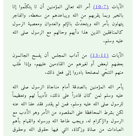
الآيات
(7-10)
أمر الله تعالى المؤمنين أن لا يتكلّموا إلا
بالخير وبما يقربهم من الله ويباعدهم من سخطه. والفاجر
يتهاون بأمر الله ويتحدّث بالإثم والعدوان ومعصية الرسول
كالمنافقين الذين هذا دأبهم وحالهم مع الرسول صلى الله
عليه وسلم.
الآيات
(11-13)
من آداب المجلس أن يفسح الجالسون
بعضهم لبعض أو لغيرهم من القادمين عليهم. وإذا طُلب
منهم التنحّي لمصلحة بادروا إلى فعل ذلك.
يأمر الله المؤمنين بالصدقة أمام مناجاة الرسول صلى الله
عليه وسلم لمن كان قادراً على ذلك، تأديباً لهم وتعظيماً
للرسول صلى الله عليه وسلم. فمن لم يقدر فقد عفا الله عنه
لكن بشرط المحافظة على المقصود من الأمر وهو الأدب مع
الرسول والإكرام له. ويجب طاعة الله ورسوله والقيام بأهم
العبادات من صلاة وزكاة، التي فيها حقوق الله وحقوق