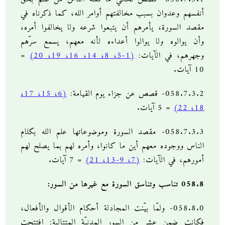
أنفسهم وعدوان بسبب مخالفتهم أوامر الله، كما ذكرناه في
مقصد السورة، يأمرهم أن يتبعوا شرعه ولا يخالفوا أمره،
وأن يوالوه ولا يوالوا أعداءه لأنه معهم، يسمع سرّهم
وجهرهم، في الآيات:
(1-5، 8، 14، 16، 19، 20)
=
10 آيات.
058.7.3.2- قصص عن جزاء يوم القيامة:
(6، 15، 17،
18، 22)
= 5 آيات.
058.7.3.3- مقصد السورة وموضوعاتها علم الله بكلام
الناس ووجوده معهم أين ما كانوا، وأمره لهم بما يصلح لهم
أمورهم، في الآيات:
(7، 9-13، 21)
= 7 آيات.
058.8 تناسب وتناسق السورة مع غيرها من السور:
058.8.0- ولمّا بيّنت المجادلة أحكام الأقوال والأفعال،
فكانت ضمن عشر من السور المدنيّة المتتالية: افتتحت