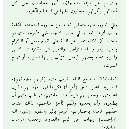
وينهاهم عن الإثم والعدوان، لأنهم محاسبون على كل
أعمالهم وأقوالهم، مجازون عليها في الدنيا والآخرة.
وفي السورة تنبيه وتحذير شديد من خطورة استخدام الكلمة
وبيان أثرها العظيم في حياة الناس، فهي تأمرهم وتنهاهم
باعتبار أن الكلام تعبير عن النيّة على القيام بعمل أو الالتزام
بفعل، وهو وسيلة التواصل والتعبير عن مكنونات النفس
والنوايا تجاه بعضهم البعض، تؤلّف بسببها القلوب أو تهدم
البيوت.
058.4.2- الله مع الناس قريب منهم (قويهم وضعيفهم).
الله يريد الخير للناس (أفراداً) تكريماً لهم، مهّد لهم الكون
لخدمتهم، وجعل لهم شرعاً فيه سعادتهم، ثم طلب منهم أن
يطيعوه، وأن يجعلوه وليّهم لأجل فلاحهم، لذلك عندما
حمّلهم الأمانة باختيارهم، أمرهم بالبر والتقوى وتقوى الله
(الإحسان) ونهاهم عن الإثم والعدوان ومعصية الرسول
(الإسلام).