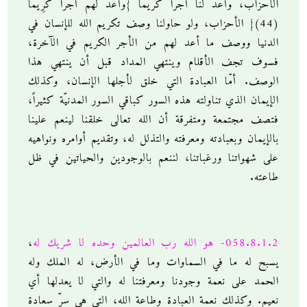
الأحزاب، وأعد لنا أجراً كريماً {وَأَعَدَّ لَهُمْ أَجْراً كَرِيماً
(44)} الأحزاب، ولو حاولنا وصف تكريم الله للإنسان في
الدنيا ووصف ما أعد لهم من الأجر الكريم في الآخرة،
فسوف تجف الأقلام وينتهي المداد قبل أن ينتهي هذا
الوصف. أمّا العبادة التي خلق لأجلها الإنسان، وكذلك
الإيمان الذي تناولته هذه السور كباقي السور المدنيّة كثيراً،
فتصف مجتمعة ومتفرقة أن الله تعالى خلقنا لينعم علينا
بالإيمان وبعبادته ومعرفته والتذلل له، وتقديم أوامره ونواهيه
على شهواتنا ورغباتنا، لننعم بالوجودين والحياتين في ظل
طاعته.
058.8.1.2- هو الله رب العالمين وحده لا شريك له
،
يسبح له ما في السماوات وما في الأرض، له الملك وله
الحمد على نعمة وجودنا ومعرفتنا له والتي لا يعدلها أي
نعيم. وكذلك نعمة العبادة وطاعة الله، التي هي سرّ سعادة