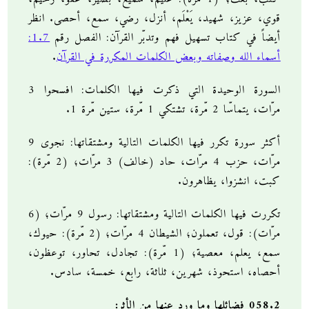
قوي، عزيز، شهيد، يَعْلَم، أنزل، رضي، سمع، أحصى. انظر
أيضاً في كتاب تسهيل فهم وتدبّر القرآن: الفصل رقم
1.7:
أسماء الله وصفاته وبعض الكلمات المكررة في القرآن
.
السورة الوحيدة التي ذكرت فيها الكلمات: افسحوا 3
مرّات، يتماسّا 2 مّرة، تشتكي 1 مّرة، ستين مّرة 1.
أكثر سورة تكرر فيها الكلمات التالية ومشتقاتها: نجوى 9
مرّات، حزب 4 مرّات، حاد (خالف) 3 مرّات؛ (2 مّرة):
كبت، انشزوا، يظاهرون.
تكررت فيها الكلمات التالية ومشتقاتها: رسول 9 مرّات؛ (6
مرّات): قول، تعملون؛ الشيطان 4 مرّات؛ (2 مّرة): حيوك،
سمع، يعلم، معصية؛ (1 مّرة): تجادل، تحاور، توعظون،
أحصاه، استحوذ، شهرين، ثلاثة، رابع، خمسة، سادس.
058.2 فضائلها وما ورد عنها من الأثر: