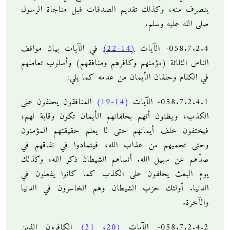
ينصرف منه، وكذلك تقديم الصدقات قبل مناجاة الرسول
صلى الله عليه وسلم.
058.7.2.4- الآيات
(14-22)
في الآيات بيان مواقف
الناس الثلاثة (مؤمنهم وكافرهم ومنافقهم) وأسلوب تعاملهم
في الكلام وحلفان الأيمان من عدمه كما يلي:
058.7.2.4.1- الآيات
(14-19)
المنافقون يحلفون على
الكذب، ويظنون أنهم بحلفانهم الأيمان تكون وقاية لهم،
فيختفون خلف أيمانهم حتى لا يعلم حقيقتهم المؤمنون
وحتى تحميهم من عذاب الله، فيتمادوا في نفاقهم في
صدّهم عن سبيل الله. أنساهم الشيطان ذكر الله، وكذلك
يوم البعث يحلفون على الكذب كما كانوا يفعلون في
الدنيا. أولئك حزب الشيطان وهم الخاسرون في الدنيا
والآخرة.
058.7.2.4.2- الآيات
(20، 21)
الكافرون الذين