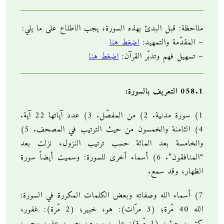
ملاحظة: قبل البدئ بهذه السورة، يجب الاطلاع على ما يلي:
– المقدّمة والتمهيد:
اضغط هنا
– تسهيل فهم وتدبّر القرآن:
اضغط هنا
058.1 التعريف بالسورة:
1) سورة مدنية. 2) من المفصّل. 3) عدد آياتها 22 آية.
4) الثامنة والخمسون من حيث الترتيب في المصحف. 5)
والخامسة بعد المائة حسب ترتيب النزول، نزلت بعد
“المنافقون”. 6) أسماء أخرى للسورة: وسميت أيضاً سورة
الظهار، وقد سمع.
7) أسماء الله وصفاته وبعض الكلمات المكررة في السورة:
الله 40 مّرة؛ (3 مرّات): هو، خبير؛ (2 مّرة): غفور،
كتب، بعث؛ (1 مّرة): عليم، سميع، بصير، عفو، رحيم،