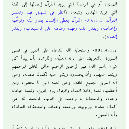
الهدى، أو هي الرسالة التي يريد القرآن إيصالها إلى الفئة
التي تريد الهدى وتتبعه، (ا
نظر في تسهيل فهم وتفسير
القرآن: 0.6.1.3- القرآن يعطي الإنسان بقدر نيَّته وتوجُّهه
وإخلاصه، وبقدر علمه وفهمه وطاقته على الاستيعاب، وبقدر
إنصاته
).
001.4.1.2- واستجابة الله للدعاء على الفور في نفس
السورة: بالتعريف على ذاته العليّة، والارشاد بأن يبدأ كل
شيء باسم الله؛ فهو الرحمن الرحيم خالق الخلق ليرحمهم
وينعم عليهم؛ وأن يحمدوه ويثنوا عليه لكمال صفاته، وعلى
أنه المربي لجميع خلقه، وعلى نعمه التي لا تحصى، ومن
أعظمها: نعمة إقامة العدل والجزاء يوم الدين، ونعمة عبادته
وحده، والاستعانة به وحده، في الدنيا. فالحمد لله على
كمال صفاته وربوبيته ورحمته وعدله، واستحقاقه للعبادة،
وأنه المعين.
001.4.2- مقصد السورة نجده في الآية السادسة {اهْدِنَا