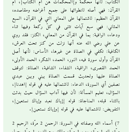
الكتاب: لأنها محكمة و{المحكمات هنّ أمّ الكتاب}، أم
القرآن: فهي أصله لانطوائها على جميع أغراضه ومقاصده،
القرآن العظيم: لاشتمالها على المعاني التي في القرآن، السبع
المثاني: فهي سبع آيات تثنى في كلّ ركعة وفيها ثناء
ودعاء، الوافية: بما في القرآن من المعاني، الكنز: فقد روي
عن علي رضي الله عنه أنها نزلت من كنز تحت العرش،
الكافية: تكفي في الصلاة عن غيرها، الأساس: لأنها أصل
القرآن وأول سورة فيه، النور، الحمد، الشكر، الحمد الأولى،
الحمد القصرى، الراقية، الشفاء، الشافية، الصلاة: لتوقف
الصلاة عليها ولحديث قسمت الصلاة بيني وبين عبدي
نصفين أي السورة، الدعاء: لاشتمالها عليه في قوله {اهدنا}،
السؤال، تعليم المسألة: لأن فيها آداب السؤال حيث بدئت
بالثناء قبله، المناجاة: قوله {إياك نعبد وإياك نستعين}،
التفويض: لاشتمالها عليه في قوله {وإياك نستعين}.
7) أسماء الله وصفاته في السورة: الرحمن 2 مرّة، الرحيم 2
مرّة، لله 1 مرّة، رب 1 مرّة، مالك يوم الدين 1 مرّة. حول