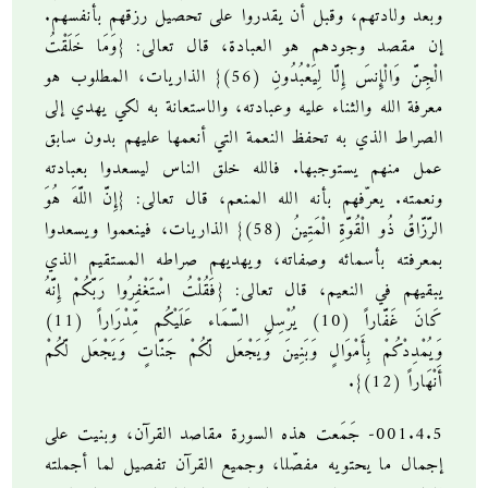
وبعد ولادتهم، وقبل أن يقدروا على تحصيل رزقهم بأنفسهم.
إن مقصد وجودهم هو العبادة، قال تعالى: {وَمَا خَلَقْتُ
الْجِنَّ وَالْإِنسَ إِلَّا لِيَعْبُدُونِ (56)} الذاريات، المطلوب هو
معرفة الله والثناء عليه وعبادته، والاستعانة به لكي يهدي إلى
الصراط الذي به تحفظ النعمة التي أنعمها عليهم بدون سابق
عمل منهم يستوجبها. فالله خلق الناس ليسعدوا بعبادته
ونعمته. يعرّفهم بأنه الله المنعم، قال تعالى: {إِنَّ اللَّهَ هُوَ
الرَّزَّاقُ ذُو الْقُوَّةِ الْمَتِينُ (58)} الذاريات، فينعموا ويسعدوا
بمعرفته بأسمائه وصفاته، ويهديهم صراطه المستقيم الذي
يبقيهم في النعيم، قال تعالى: {فَقُلْتُ اسْتَغْفِرُوا رَبَّكُمْ إِنَّهُ
كَانَ غَفَّاراً (10) يُرْسِلِ السَّمَاء عَلَيْكُم مِّدْرَاراً (11)
وَيُمْدِدْكُمْ بِأَمْوَالٍ وَبَنِينَ وَيَجْعَل لَّكُمْ جَنَّاتٍ وَيَجْعَل لَّكُمْ
أَنْهَاراً (12)}.
001.4.5- جَمَعت هذه السورة مقاصد القرآن، وبنيت على
إجمال ما يحتويه مفصّلا، وجميع القرآن تفصيل لما أجملته