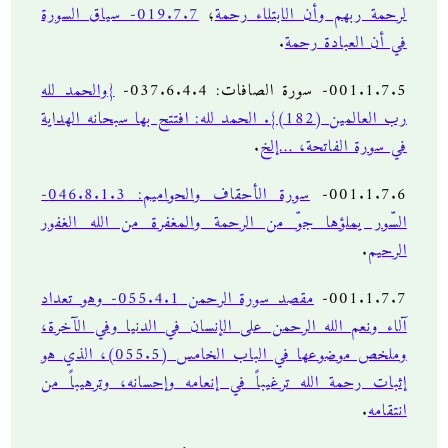
لرحمة ربهم وأن الابتلاء رحمة
؛
019.7.7- سياق السورة
في أن العبادة رحمة
.
001.1.7.5- سورة الصافات: 037.6.4.4-
{والحمد لله
رب العالمين (182)}. الحمد لله: افتتح بها سبحانه الهداية
في سورة الفاتحة، …إلخ
.
001.1.7.6-
سورة الأحقاف والحواميم: 046.8.1.3-
السّور يملؤها جوّ من الرحمة والمغفرة من الله الغفور
الرحيم
.
001.1.7.7-
مقصد سورة الرحمن 055.4.1- وهو تعداد
آلاء ونعم الله الرحمن على الإنسان في الدنيا وفي الآخرة،
وملخص موضوعها في الباب الخامس (055.5)، الذي هو
إثبات رحمة الله ترغيباً في إنعامه وإحسانه، وترهيباً من
انتقامه
.