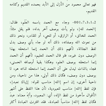
فهو تعالى محمود من الأزل إلى الأبد بحمده القديم وكلامه
القديم.
001.7.3.1.2- وجاء مع الحمد باسمه العَلَم، فقال:
{الحمد لله}، ولم يأت بوصف آخر بدله، فلم يقل مثلاً:
الحمد للخالق، أو الرازق، أو للحي، أو للقادر، ونحو ذلك
من نعوت الله وصفاته، ذلك أنه لو جاء بأي وصف بدل
لفظ الجلالة، لأفهم ذلك أن الحمد إنما استحقه بهذا
الوصف دون غيره، فلو قال الحمد للعليم، لأفهم أن الحمد
إنما استحقه بوصف العلم، وهكذا بقية أوصافه الحسنى،
فجاء بالذات ليدل على أن الحمد إنما استحقه لذاته هو، لا
بوصف دون وصف، فكان ذلك أولى. هذا من ناحية، ومن
ناحية أخرى، إن اسم {الله} مناسب لقوله: {إياك نعبد}،
فإن لفظ {الله} مناسب للعبودية، لأن هذا اللفظ على أشهر
الأقوال مأخوذ من لفظ الإله، أي: المعبود. وألِهَ معناه: عبدَ
فكان لفظ {الله} مناسباً للعبادة. فقد اقترنت العبادة أكثر