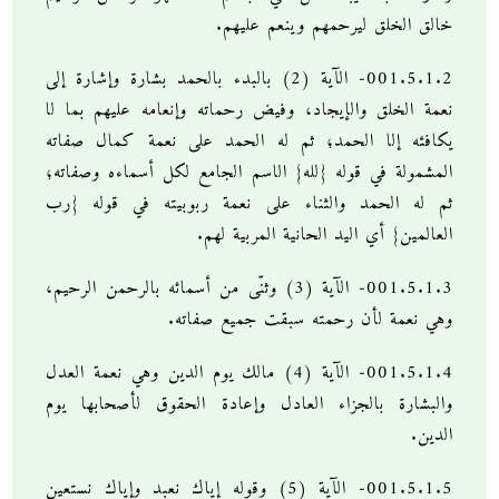
خالق الخلق ليرحمهم وينعم عليهم.
001.5.1.2- الآية (2) بالبدء بالحمد بشارة وإشارة إلى
نعمة الخلق والإيجاد، وفيض رحماته وإنعامه عليهم بما لا
يكافئه إلا الحمد؛ ثم له الحمد على نعمة كمال صفاته
المشمولة في قوله {لله} الاسم الجامع لكل أسماءه وصفاته؛
ثم له الحمد والثناء على نعمة ربوبيته في قوله {رب
العالمين} أي اليد الحانية المربية لهم.
001.5.1.3- الآية (3) وثنّى من أسمائه بالرحمن الرحيم،
وهي نعمة لأن رحمته سبقت جميع صفاته.
001.5.1.4- الآية (4) مالك يوم الدين وهي نعمة العدل
والبشارة بالجزاء العادل وإعادة الحقوق لأصحابها يوم
الدين.
001.5.1.5- الآية (5) وقوله إياك نعبد وإياك نستعين