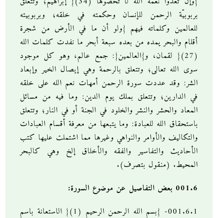
{وإن تعدوا نعمة الله لا تحصوها (34)} إبراهيم؛ وتتعلق
بربوبيّة الرحمن للإنسان وحكمته في خلقه؛ وبربوبيته
للعالمين وكلماته فيهم {ولو أن ما في الأرض من شجرة
أقلام والبحر يمده من بعده سبعة أبحر ما نفدت كلمات الله
(27)} لقمان، و{العالمين}: جمع عالم، وهو كل موجود
سوى الله تعالى؛ وتتعلق بالرحمة وهي إيصال الخير وإبعاد
الشر: وقد عددت سورة الرحمن أمهات نعم الله على خلقه
في الدارين؛ وتتعلق بملك يوم الدين: وما فيه من مسائل
المعاد والحشر والنشر والخلود في الجنة أو في النار؛ وتتعلق
باستحقاق الله للعبادة: وما يتبعها من معرفة أقسام العبادات
والتكاليف والأوامر والنواهي وغيرها مما اشتملت عليها كتب
الأحاديث والتفاسير والفقه والأخلاق إلخ وهي كالبحر
المحيط. (منقول بتصرف).
001.6 بعض التفاصيل عن موضوع السورة:
001.6.1- {بسم الله الرحمن الرحيم (1)} الاستعانة باسم