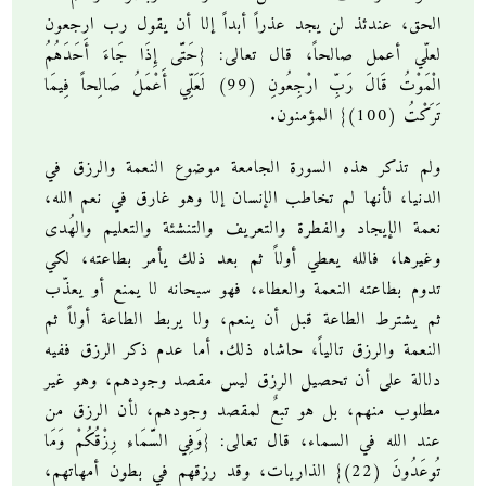
الحق، عندئذ لن يجد عذراً أبداً إلا أن يقول رب ارجعون
لعلّي أعمل صالحاً، قال تعالى: {حَتَّى إِذَا جَاءَ أَحَدَهُمُ
الْمَوْتُ قَالَ رَبِّ ارْجِعُونِ (99) لَعَلِّي أَعْمَلُ صَالِحاً فِيمَا
تَرَكْتُ (100)} المؤمنون.
ولم تذكر هذه السورة الجامعة موضوع النعمة والرزق في
الدنيا، لأنها لم تخاطب الإنسان إلا وهو غارق في نعم الله،
نعمة الإيجاد والفطرة والتعريف والتنشئة والتعليم والهُدى
وغيرها، فالله يعطي أولاً ثم بعد ذلك يأمر بطاعته، لكي
تدوم بطاعته النعمة والعطاء، فهو سبحانه لا يمنع أو يعذّب
ثم يشترط الطاعة قبل أن ينعم، ولا يربط الطاعة أولاً ثم
النعمة والرزق تالياً، حاشاه ذلك. أما عدم ذكر الرزق ففيه
دلالة على أن تحصيل الرزق ليس مقصد وجودهم، وهو غير
مطلوب منهم، بل هو تبعٌ لمقصد وجودهم، لأن الرزق من
عند الله في السماء، قال تعالى: {وَفِي السَّمَاءِ رِزْقُكُمْ وَمَا
تُوعَدُونَ (22)} الذاريات، وقد رزقهم في بطون أمهاتهم،