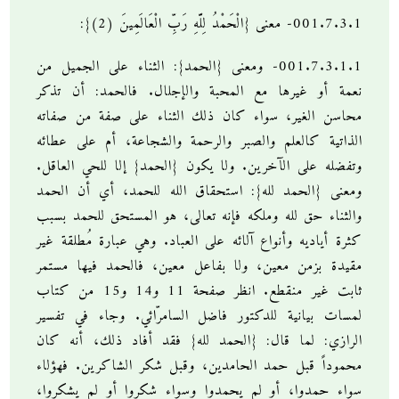
001.7.3.1- معنى {الْحَمْدُ لِلَّهِ رَبِّ الْعَالَمِينَ (2)}:
001.7.3.1.1- ومعنى {الحمد}: الثناء على الجميل من
نعمة أو غيرها مع المحبة والإجلال. فالحمد: أن تذكر
محاسن الغير، سواء كان ذلك الثناء على صفة من صفاته
الذاتية كالعلم والصبر والرحمة والشجاعة، أم على عطائه
وتفضله على الآخرين. ولا يكون {الحمد} إلا للحي العاقل.
ومعنى {الحمد لله}: استحقاق الله للحمد، أي أن الحمد
والثناء حق لله وملكه فإنه تعالى، هو المستحق للحمد بسبب
كثرة أياديه وأنواع آلائه على العباد. وهي عبارة مُطلقة غير
مقيدة بزمن معين، ولا بفاعل معين، فالحمد فيها مستمر
ثابت غير منقطع. انظر صفحة 11 و14 و15 من كتاب
لمسات بيانية للدكتور فاضل السامرّائي. وجاء في تفسير
الرازي: لما قال: {الحمد لله} فقد أفاد ذلك، أنه كان
محموداً قبل حمد الحامدين، وقبل شكر الشاكرين. فهؤلاء
سواء حمدوا، أو لم يحمدوا وسواء شكروا أو لم يشكروا،