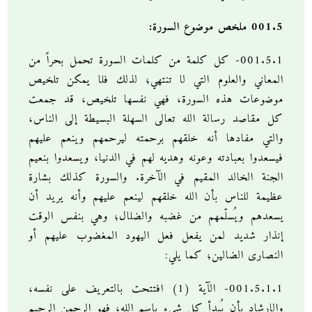
001.5 ملخص موضوع السورة:
001.5.1- كل كلمة من كلمات السورة تحمل بحراً من
المعاني والعلوم التي لا تنتهي؛ لذلك فلا يمكن تلخيص
موضوعات هذه السورة، فهي نفسها تلخيص، قد جمعت
كل مقاصد رسالة الله تعالى السهلة البسيطة إلى الناس،
والتي مفادها أنه خلقهم برحمته ليرحمهم وينعم عليهم
فيسعدوا بعبادته وعونه وهديه لهم في الدنيا، ويسعدوا بنعيم
الجنة الخالد المقيم في الآخرة. والسورة كذلك بشارة
عظيمة للناس بأن الله خلقهم لينعم عليهم وأنه يريد أن
يسعدهم ويُسلّمهم من غضبه والضلال؛ وهي بنفس الوقت
إنذار شديد لمن يفعل فعل اليهود المغضوب عليهم أو
النصارى الضالين؛ كما يلي:
001.5.1.1- الآية (1) افتتحت بالتعريف على نفسه،
والارشاد بأن يُبدأ كل شيء باسم الله، فهو الرحمن الرحيم