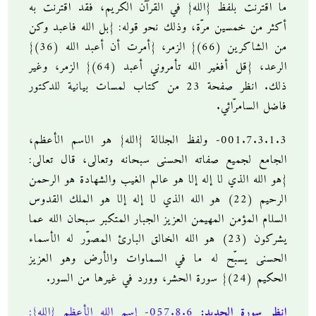
ما اقترنت بلفظ {الله} في القرآن الكريم، فقد اقترنت به
أكثر من خمسين مرّة، وذلك نحو قوله: {بل الله فاعبد وكن
من الشاكرين (66)} الزمر، {أمرت أن أعبد الله (36)}
الرعد، {قل أفغير الله تأمروني أعبد (64)} الزمر، وغير
ذلك. انظر صفحة 23 من كتاب لمسات بيانية للدكتور
فاضل السامرّائي.
001.7.3.1.3- ولفظ الجلالة {الله} هو الاسم الأعظم،
الجامع لجميع صفاته الحسنى سبحانه وتعالى، قال تعالى:
{هو الله الذي لا إله إلا هو عالم الغيب والشهادة هو الرحمن
الرحيم (22) هو الله الذي لا إله إلا هو الملك القدوس
السلام المؤمن المهيمن العزيز الجبار المتكبر سبحان الله عما
يشركون (23) هو الله الخالق البارئ المصوّر له الأسماء
الحسنى يسبّح له ما في السماوات والأرض وهو العزيز
الحكيم (24)} سورة الحشر، وورد في غيرها من السور.
انظر سورة الحديد:
057.8.6- إسم الله الأعظم {الله}: