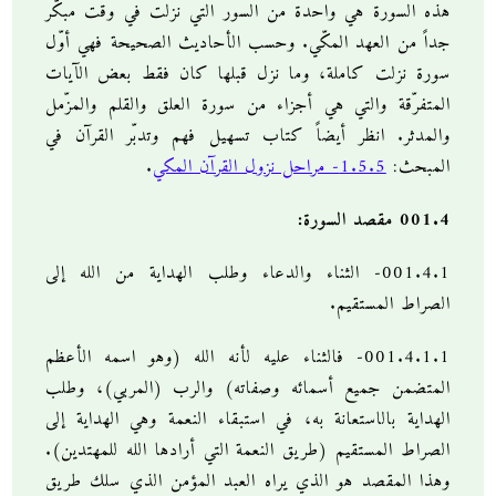
هذه السورة هي واحدة من السور التي نزلت في وقت مبكّر
جداً من العهد المكّي. وحسب الأحاديث الصحيحة فهي أوّل
سورة نزلت كاملة، وما نزل قبلها كان فقط بعض الآيات
المتفرّقة والتي هي أجزاء من سورة العلق والقلم والمزّمل
والمدثر. انظر أيضاً كتاب تسهيل فهم وتدبّر القرآن في
المبحث:
1.5.5- مراحل نزول القرآن المكي
.
001.4 مقصد السورة:
001.4.1- الثناء والدعاء وطلب الهداية من الله إلى
الصراط المستقيم.
001.4.1.1- فالثناء عليه لأنه الله (وهو اسمه الأعظم
المتضمن جميع أسمائه وصفاته) والرب (المربي)، وطلب
الهداية بالاستعانة به، في استبقاء النعمة وهي الهداية إلى
الصراط المستقيم (طريق النعمة التي أرادها الله للمهتدين).
وهذا المقصد هو الذي يراه العبد المؤمن الذي سلك طريق