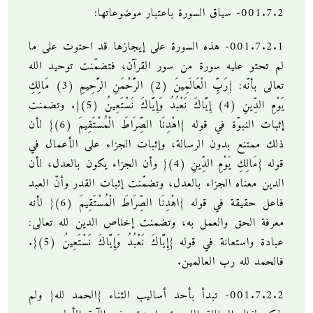
001.7.2- سياق السورة باعتبار موضوعاتها:
001.7.2.1- هذه السورة على إيجازها قد احتوت على ما
لم تحتو عليه سورة من سور القرآن؛ فتضمّنت توحيد الله
تعالى بأنّه: {رَبِّ الْعَالَمِينَ (2) الرَّحْمَنِ الرَّحِيمِ (3) مَالِكِ
يَوْمِ الدِّينِ (4) إِيَّاكَ نَعْبُدُ وَإِيَّاكَ نَسْتَعِينُ (5)}. وتضمنت
إثبات النبوّة في قوله {اهْدِنَا الصِّرَاطَ الْمُسْتَقِيمَ (6)} لأن
ذلك ممتنع بدون الرسالة، وإثبات الجزاء على الأعمال في
قوله {مَالِكِ يَوْمِ الدِّينِ (4)} وأن الجزاء يكون بالعدل، لأن
الدين معناه الجزاء بالعدل، وتضمّنت إثبات القدر وأنّ العبد
فاعل حقيقة في قوله {اهْدِنَا الصِّرَاطَ الْمُسْتَقِيمَ (6)} لأنه
معرفة الحق والعمل به، وتضمنت إخلاص الدين لله تعالى:
عبادة واستعانة في قوله {إِيَّاكَ نَعْبُدُ وَإِيَّاكَ نَسْتَعِينُ (5)}.
فالحمد لله رب العالمين.
001.7.2.2- تبدأ بأحد أساليب الثناء {الحمد لله} ولم