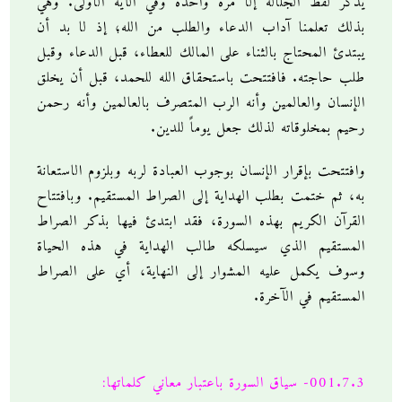
يذكر لفظ الجلالة إلا مرة واحدة وفي الآية الأولى. وهي
بذلك تعلمنا آداب الدعاء والطلب من الله؛ إذ لا بد أن
يبتدئ المحتاج بالثناء على المالك للعطاء، قبل الدعاء وقبل
طلب حاجته. فافتتحت باستحقاق الله للحمد، قبل أن يخلق
الإنسان والعالمين وأنه الرب المتصرف بالعالمين وأنه رحمن
رحيم بمخلوقاته لذلك جعل يوماً للدين.
وافتتحت بإقرار الإنسان بوجوب العبادة لربه وبلزوم الاستعانة
به، ثم ختمت بطلب الهداية إلى الصراط المستقيم. وبافتتاح
القرآن الكريم بهذه السورة، فقد ابتدئ فيها بذكر الصراط
المستقيم الذي سيسلكه طالب الهداية في هذه الحياة
وسوف يكمل عليه المشوار إلى النهاية، أي على الصراط
المستقيم في الآخرة.
001.7.3- سياق السورة باعتبار معاني كلماتها: