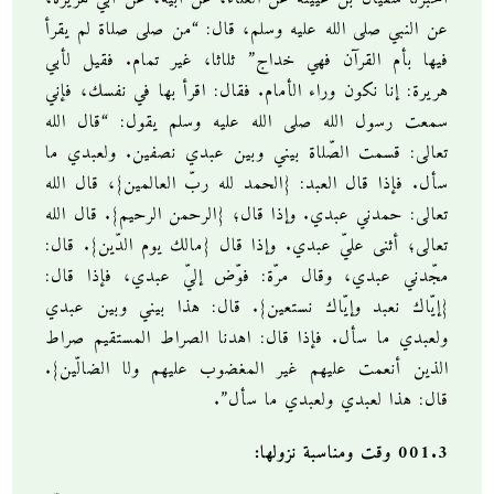
عن النبي صلى الله عليه وسلم، قال: “من صلى صلاة لم يقرأ
فيها بأم القرآن فهي خداج” ثلاثا، غير تمام. فقيل لأبي
هريرة: إنا نكون وراء الأمام. فقال: اقرأ بها في نفسك، فإني
سمعت رسول الله صلى الله عليه وسلم يقول: “قال الله
تعالى: قسمت الصّلاة بيني وبين عبدي نصفين. ولعبدي ما
سأل. فإذا قال العبد: {الحمد لله ربّ العالمين}، قال الله
تعالى: حمدني عبدي. وإذا قال؛ {الرحمن الرحيم}. قال الله
تعالى؛ أثنى عليّ عبدي. وإذا قال {مالك يوم الدّين}. قال:
مجّدني عبدي، وقال مرّة: فوّض إليّ عبدي، فإذا قال:
{إيّاك نعبد وإيّاك نستعين}. قال: هذا بيني وبين عبدي
ولعبدي ما سأل. فإذا قال: اهدنا الصراط المستقيم صراط
الذين أنعمت عليهم غير المغضوب عليهم ولا الضالّين}.
قال: هذا لعبدي ولعبدي ما سأل”.
001.3 وقت ومناسبة نزولها: