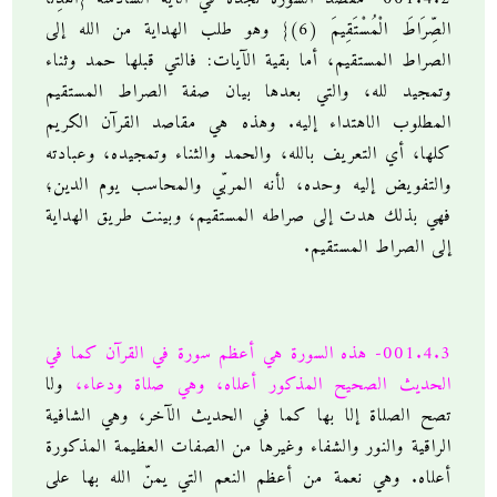
الصِّرَاطَ الْمُسْتَقِيمَ (6)} وهو طلب الهداية من الله إلى
الصراط المستقيم، أما بقية الآيات: فالتي قبلها حمد وثناء
وتمجيد لله، والتي بعدها بيان صفة الصراط المستقيم
المطلوب الاهتداء إليه. وهذه هي مقاصد القرآن الكريم
كلها، أي التعريف بالله، والحمد والثناء وتمجيده، وعبادته
والتفويض إليه وحده، لأنه المربّي والمحاسب يوم الدين؛
فهي بذلك هدت إلى صراطه المستقيم، وبينت طريق الهداية
إلى الصراط المستقيم.
001.4.3- هذه السورة هي أعظم سورة في القرآن كما في
الحديث الصحيح المذكور أعلاه، وهي صلاة ودعاء،
ولا
تصح الصلاة إلا بها كما في الحديث الآخر، وهي الشافية
الراقية والنور والشفاء وغيرها من الصفات العظيمة المذكورة
أعلاه. وهي نعمة من أعظم النعم التي يمنّ الله بها على