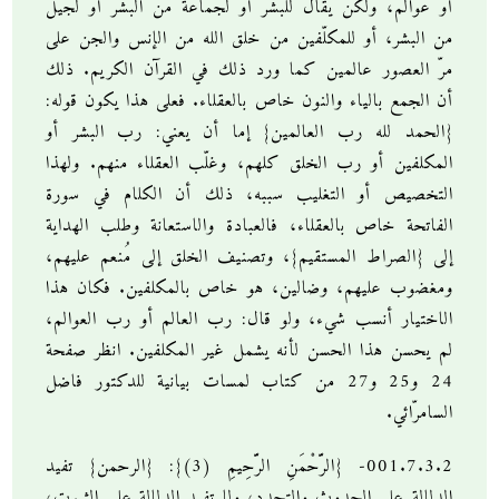
أو عوالم، ولكن يقال للبشر أو لجماعة من البشر أو لجيل
من البشر، أو للمكلّفين من خلق الله من الإنس والجن على
مرّ العصور عالمين كما ورد ذلك في القرآن الكريم. ذلك
أن الجمع بالياء والنون خاص بالعقلاء. فعلى هذا يكون قوله:
{الحمد لله رب العالمين} إما أن يعني: رب البشر أو
المكلفين أو رب الخلق كلهم، وغلّب العقلاء منهم. ولهذا
التخصيص أو التغليب سببه، ذلك أن الكلام في سورة
الفاتحة خاص بالعقلاء، فالعبادة والاستعانة وطلب الهداية
إلى {الصراط المستقيم}، وتصنيف الخلق إلى مُنعم عليهم،
ومغضوب عليهم، وضالين، هو خاص بالمكلفين. فكان هذا
الاختيار أنسب شيء، ولو قال: رب العالم أو رب العوالم،
لم يحسن هذا الحسن لأنه يشمل غير المكلفين. انظر صفحة
24 و25 و27 من كتاب لمسات بيانية للدكتور فاضل
السامرّائي.
001.7.3.2- {الرَّحْمَنِ الرَّحِيمِ (3)}: {الرحمن} تفيد
الدلالة على الحدوث والتجدد، ولا تفيد الدلالة على الثبوت،