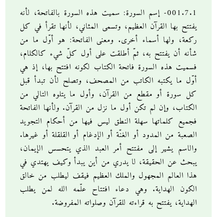
001.7.1- إسم السورة: سميت هذه السورة بالفاتحة، لأنه
يفتتح بها القرآن العظيم، وتسمى المثاني، لأنها تقرأ في كل
ركعة، ولها أسماء أخرى. ومعنى الفاتحة: هو أوّل ما من
شأنه أن يفتتح به، ثمّ أطلقت على أول كلّ شيء كالكلام،
فسميت هذه السورة فاتحة الكتاب لكونه افتتح بها، إذ هي
أوّل ما يكتبه الكاتب من المصحف، وتصلح لأن تبدأ قبل
كل سورة أو مقطع من القرآن، وأول ما يتلوه التالي من
الكتاب، وإن لم تكن أول ما نزل من القرآن. ولأنها الفاتحة
فجميع كلماتها سهلة النطق ليس فيها من أحكام التجويد
الصعبة من المدود أو الغنّة أو الإدغام أو القلقلة أو غيرها.
والاسم يشير إلى مفتتح أمر العبد الذي يتحسس الإيمان،
يبحث عن الحقيقة، لا يدري من أين يبدأ وكيف يهتدي في
هذا العالم المجهول والملك العظيم فيقف ليطلب من خالق
الكون الهداية. وهي دعاء افتتاح علّمه الله لمن يطلب
الهداية، يفتتح به قراءته للقرآن وصلواته المفروضة.