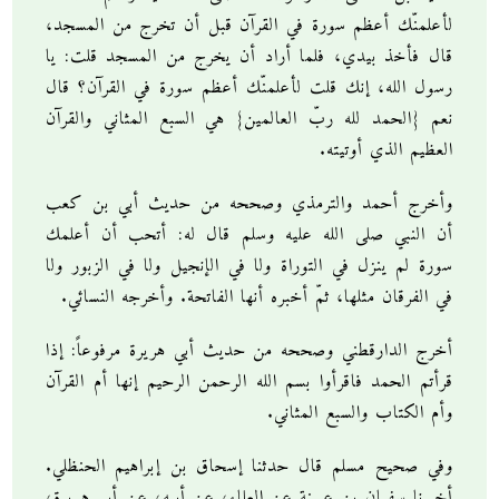
لأعلمنّك أعظم سورة في القرآن قبل أن تخرج من المسجد،
قال فأخذ بيدي، فلما أراد أن يخرج من المسجد قلت: يا
رسول الله، إنك قلت لأعلمنّك أعظم سورة في القرآن؟ قال
نعم {الحمد لله ربّ العالمين} هي السبع المثاني والقرآن
العظيم الذي أوتيته.
وأخرج أحمد والترمذي وصححه من حديث أبي بن كعب
أن النبي صلى الله عليه وسلم قال له: أتحب أن أعلمك
سورة لم ينزل في التوراة ولا في الإنجيل ولا في الزبور ولا
في الفرقان مثلها، ثمّ أخبره أنها الفاتحة. وأخرجه النسائي.
أخرج الدارقطني وصححه من حديث أبي هريرة مرفوعاً: إذا
قرأتم الحمد فاقرأوا بسم الله الرحمن الرحيم إنها أم القرآن
وأم الكتاب والسبع المثاني.
وفي صحيح مسلم قال حدثنا إسحاق بن إبراهيم الحنظلي.
أخبرنا سفيان بن عيينة عن العلاء، عن أبيه، عن أبي هريرة،