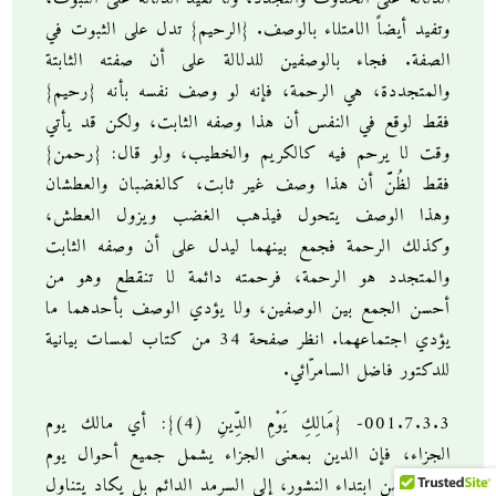
وتفيد أيضاً الامتلاء بالوصف. {الرحيم} تدل على الثبوت في
الصفة. فجاء بالوصفين للدلالة على أن صفته الثابتة
والمتجددة، هي الرحمة، فإنه لو وصف نفسه بأنه {رحيم}
فقط لوقع في النفس أن هذا وصفه الثابت، ولكن قد يأتي
وقت لا يرحم فيه كالكريم والخطيب، ولو قال: {رحمن}
فقط لظُنَّ أن هذا وصف غير ثابت، كالغضبان والعطشان
وهذا الوصف يتحول فيذهب الغضب ويزول العطش،
وكذلك الرحمة فجمع بينهما ليدل على أن وصفه الثابت
والمتجدد هو الرحمة، فرحمته دائمة لا تنقطع وهو من
أحسن الجمع بين الوصفين، ولا يؤدي الوصف بأحدهما ما
يؤدي اجتماعهما. انظر صفحة 34 من كتاب لمسات بيانية
للدكتور فاضل السامرّائي.
001.7.3.3- {مَالِكِ يَوْمِ الدِّينِ (4)}: أي مالك يوم
الجزاء، فإن الدين بمعنى الجزاء يشمل جميع أحوال يوم
القيامة من ابتداء النشور، إلى السرمد الدائم بل يكاد يتناول