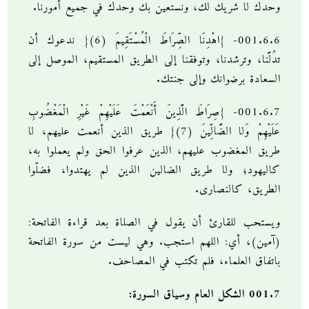
وحدك لا شريك لك، ونستعين بك وحدك في جميع أمورنا.
001.6.6- {اهْدِنَا الصِّرَاطَ الْمُسْتَقِيمَ (6)} ندعوك أن
تدُلَّنا، وترشدنا، وتوفقنا إلى الطريق المستقيم، الموصل إلى
السعادة برضوانك وإلى جنتك.
001.6.7- {صِرَاطَ الَّذِينَ أَنْعَمْتَ عَلَيْهِمْ غَيْرِ الْمَغْضُوبِ
عَلَيْهِمْ وَلا الضَّالِّينَ (7)} طريق الذين أنعمت عليهم، لا
طريق المغضوب عليهم، الذين عرفوا الحق ولم يعملوا به،
كاليهود؛ ولا طريق الضالين الذين لم يهتدوا، فضلّوا
الطريق، كالنصارى.
ويستحب للقارئ أن يقول في الصلاة بعد قراءة الفاتحة:
(آمين)، أي: اللهم استجب. وهي ليست من سورة الفاتحة
باتفاق العلماء، فلم تكتب في المصاحف.
001.7 الشكل العام وسياق السورة: