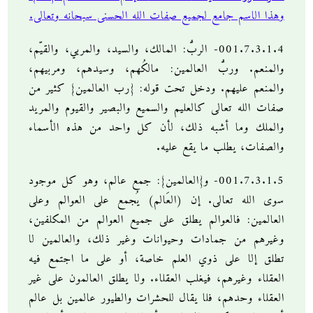
وهذا الاسم جامع لجميع صفات الله الحسنى سبحانه وتعالى.
001.7.3.1.4- الربُّ: المالك، والسيد، والمربي، والقيّم،
والمنعم. وربُّ العالمين: مالكُهم، وسيدهم، ومربيهم،
والمنعم عليهم. ودخل تحت قوله: {رب العالمين} كثير من
صفات الله تعالى كالعليم والسميع والبصير والقيوم والمريد
والملك وما أشبه ذلك، لأن كل واحد من هذه الأسماء
والصفات، يطلب ما يقع عليه.
001.7.3.1.5- و{العالمين}: جمع عالم، وهو كل موجود
سوى الله تعالى. إن (العَالم) يُجمع على العوالم وعلى
العالمين: فالعوالم يطلق على جميع العوالم من المكلفين،
وغيرهم من جمادات وحيوانات وغير ذلك، والعالمين لا
تطلق إلا على ذوي العلم خاصة، أو على ما اجتمع فيه
العقلاء وغيرهم، فيغلب العقلاء. ولا يطلق العالمون على غير
العقلاء وحدهم، فلا يقال للحشرات والطيور عالمين بل عالم