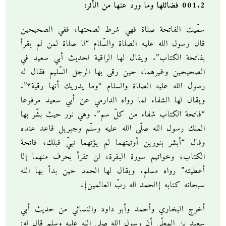
001.2 فضائلها وما ورد عنها من الأثر:
سمّيت الفاتحة صلاة فهي شرط لصحتها، ففي الصحيحين
قال رسول الله عليه الصلاة والسّلام “لا صلاة لمن لم يقرأ
بفاتحة الكتاب”. ويقال لها الراقية لحديث أبي سعيد في
الصحيحين وغيرهما، حين رقى بها الرجل السّليم فقال له
رسول الله عليه الصلاة والسلام “وما يدريك أنها رقية؟”.
ويقال لها الشفاء لما رواه الدارمي عن أبي سعيد مرفوعا
“فاتحة الكتاب شفاء من كلّ سم”. وهي نور حيث بشّر بها
الملك رسول الله صلّى الله عليه وسلّم وجبريل قاعد عنده
وقال “أبشر بنورين أوتيتهما لم يؤتهما نبيّ قبلك، فاتحة
الكتاب، وخواتيم سورة البقرة، لن تقرأ بحرف منهما إلا
أعطيته” رواه مسلم. ويقال لها الحمد حين بدأ بها الله
سبحانه كتابه {الحمد لله ربّ العالمين}.
أخرج البخاري وأحمد وأبو داود والنسائي من حديث أبي
سعيد بن المعلّى أن رسول الله صلى الله عليه وسلم قال له: