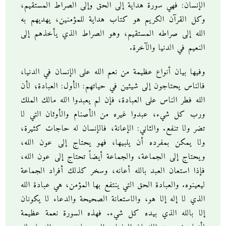
الإنسان: فهي سورة هداية إلى الحق وإلى الصراط المستقيم،
وكل القرآن الكريم هو كتاب هداية للمؤمنين، يهديهم به
الله إلى صراطه المستقيم، وهو الصراط الذي يأخذهم إلى
النعيم في الدنيا والآخرة.
وفيها بيان أنواع عظيمة من نعم الله على الإنسان في الدنيا،
فالناس يحتاجون إلى شيئين في حياتهم: الأول: العبادة؛ لأن
الله فطر الناس على العبادة، فإن لم يعبدوا الله مالك الملك
ورب كل شيء، عبدوا غيره من الأصنام والأوثان التي لا
تضر ولا تنفع. والثاني: الإعانة، فالإنسان له حاجات كثيرة،
ولا يمكن بمفرده أن يلبيها، فهو يحتاج إلى عون الله،
ويحتاج إلى الجماعة، والجماعة أيضاً تحتاج إلى عون الله،
فإذا استعان العبد بالله أعانه، وسخر كذلك أفراد الجماعة
ليعينوه. والعبادة الحق التي ينتفع بها المؤمن، هي عبادة الله
الذي لا إله إلا هو، والاستعانة الصحيحة والدعاء لا يكونان
إلا بالله الذي بيده كل شيء. فهذه السورة نعمة عظيمة