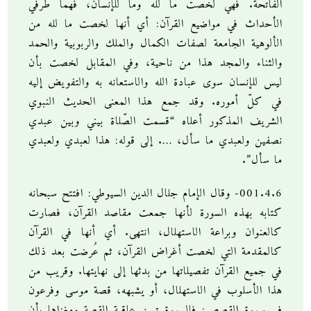
الفاتحة. فهي لخصت ما لله وما للإنسان، فهما طرفي
الأحداث في مواضيع القرآن: أي أنها لخصت ما لله من
الألوهية الجامعة لصفات الكمال والملك والربوبية والحمد
والثناء والمجد هذا من ناحية، وفي المقابل لخصت بأن
ليس للإنسان سوى عبادة الله والاستعانه به والتفويض إليه
في كلّ أموره. وقد جمع هذا المعنى الحديث النبوي
الشريف المذكور أعلاه “قسمت الصّلاة بيني وبين عبدي
نصفين ولعبدي ما سأل، …. إلى قوله: هذا لعبدي ولعبدي
ما سأل”.
001.4.6- وقال الإمام جلال الدين السيوطي: افتتح سبحانه
كتابه بهذه السورة لأنها جمعت مقاصد القرآن، فصارت
كالعنوان وبراعة الاستهلال، انتهى. أي أنها في القرآن
كالمقدمة التي لخصت أغراض القرآن، ثم عُرضت بعد ذلك
في جميع القرآن تفصيلاتها من بدئها إلى نهايتها. وقريب من
هذا الأسلوب في الاستهلال، أو يشبهه، قصة موسى وفرعون
في سورة القصص: فالسورة تبين عاقبة القصة ومغزاها بأن