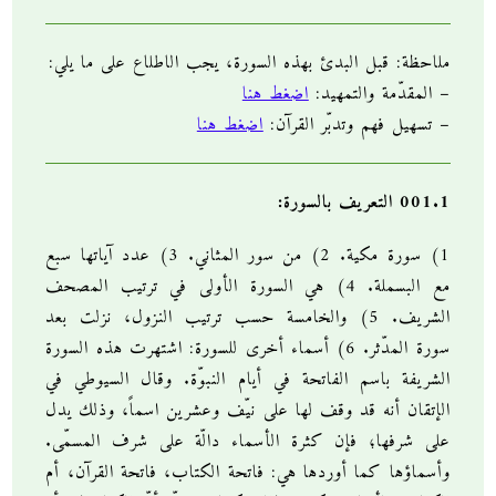
ملاحظة: قبل البدئ بهذه السورة، يجب الاطلاع على ما يلي:
– المقدّمة والتمهيد:
اضغط هنا
– تسهيل فهم وتدبّر القرآن:
اضغط هنا
001.1 التعريف بالسورة:
1) سورة مكية. 2) من سور المثاني. 3) عدد آياتها سبع
مع البسملة. 4) هي السورة الأولى في ترتيب المصحف
الشريف. 5) والخامسة حسب ترتيب النزول، نزلت بعد
سورة المدّثر. 6) أسماء أخرى للسورة: اشتهرت هذه السورة
الشريفة باسم الفاتحة في أيام النبوّة. وقال السيوطي في
الإتقان أنه قد وقف لها على نيّف وعشرين اسماً، وذلك يدل
على شرفها؛ فإن كثرة الأسماء دالّة على شرف المسمّى.
وأسماؤها كما أوردها هي: فاتحة الكتاب، فاتحة القرآن، أم