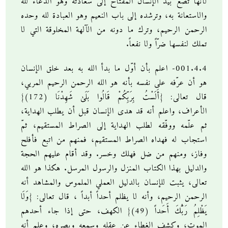
لأنها تضع بيد الإنسان المفتاح إلى سعادته وهو الدعاء لله
والاستعانة به، وترشده إلى باب النعيم وهو العبادة لله وحده
الرحمن الرحيم، وترك ما دونه من الآلهة المخلوقة التي لا
تملك لنفسها ضرّاً ولا نفعاً.
001.4.4- اعلم بأن أوّل ما بدأ الله به بعد خلق الإنسان
هو أن عرّفه على نفسه بأنه هو الله الرحمن الرحيم المربي،
قال تعالى: {أَلَسْتُ بِرَبِّكُمْ قَالُوا بَلَىٰ شَهِدْنَا (172)}
الأعراف، واعلم أنه قد هدى الإنسان قبل أن يطلب الهداية،
ثم علّمه ووفّقه لطلب الهداية إلى الصراط المستقيم، ثمّ
استجاب له فهداه الصراط المستقيم، فمنهم من اتبع فأفلح
وفاز، ومنهم من ضل فهلك وخسر. وقد أقام عليهم الحجة
والدليل بهذا الكتاب المنزل والرسول المرسل. هكذا هو الله
تعالى، يثبت للإنسان بالدليل العملي الملموس والمشاهد أنه
الرحمن الرحيم، وأنه لا يظلم أحداً أبداً ، قال تعالى: {وَلَا
يَظْلِمُ رَبُّكَ أَحَداً (49)} الكهف، حتى إذا جاء أحدهم
الموت، وكشف الغطاء عن عقله وسمعه وبصره، وعلم أنه