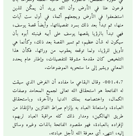
فرعون علا في الأرض وأن الله يريد أن يمكّن للذين
استضعفوا في الأرض ويجعلهم أئمة، في أول ست آيات
منها، ثم تبدأ بعد ذلك بسرد تفصيلاتها. وأيضاً قصة يوسف،
فهي تبدأ بالرؤيا يقصها يوسف على أبيه فينبئه أبوه بأن
سيكون له شأن عظيم، ثم تسير القصة بعد ذلك، وكأنما هي
تأويل للرؤيا، ولما توقعه يعقوب من ورائها. فكأن هذا
التلخيص كان مقدمة مشوقة للتفصيلات، وإطار عام يحدد
المعاني ويشير إلى ما ستحويه الموضوعات.
001.4.7- وقال البقاعي ما مفاده أن الغرض الذي سيقت
له الفاتحة هو استحقاق الله تعالى لجميع المحامد وصفات
الكمال، واختصاصه بملك الدنيا والآخرة، وباستحقاق
العبادة، واستعانة العباد به بإلزام صراط الفائزين والإنقاذ من
طريق الهالكين، ومدار ذلك كله مراقبة العباد لربهم،
لإفراده بالعبادة، فهو مقصود الفاتحة بالذات وغيره وسائل
إليه، انتهى. أي معرفة الله لأجل عبادته.