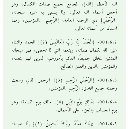
الله الأعظم {الله}، الجامع لجميع صفات الكمال، وهو
أخص أسماء الله تعالى، ولا يسمى به غيره سبحانه.
{الرَّحْمَنِ} ذي الرحمة العامة، {الرَّحِيمِ} بالمؤمنين، وهما
اسمان من أسمائه تعالى.
001.6.2- {الْحَمْدُ لِلَّهِ رَبِّ الْعَالَمِينَ (2)} الحمد والثناء
على الله بكمال صفاته، وبنعمه التي لا تحصى، فهو سبحانه
المنشئ للخلق جميعاً، القائم بأمورهم، المربي لهم بنعمه،
وللمؤمنين بالدين والعمل الصالح.
001.6.3- {الرَّحْمَنِ الرَّحِيمِ (3)} الرحمن الذي وسعت
رحمته جميع الخلق، الرَّحِيمِ بالمؤمنين.
001.6.4- {مَالِكِ يَوْمِ الدِّينِ (4)} مالك يوم القيامة، وهو
يوم الحساب والجزاء على الأعمال.
001.6.5- {إِيَّاكَ نَعْبُدُ وَإِيَّاكَ نَسْتَعِينُ (5)} إنّا نعبدك